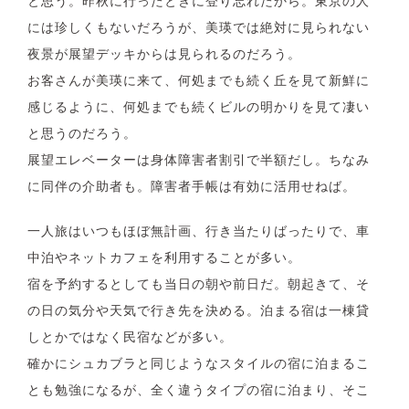
と思う。昨秋に行ったときに登り忘れたから。東京の人
には珍しくもないだろうが、美瑛では絶対に見られない
夜景が展望デッキからは見られるのだろう。
お客さんが美瑛に来て、何処までも続く丘を見て新鮮に
感じるように、何処までも続くビルの明かりを見て凄い
と思うのだろう。
展望エレベーターは身体障害者割引で半額だし。ちなみ
に同伴の介助者も。障害者手帳は有効に活用せねば。
一人旅はいつもほぼ無計画、行き当たりばったりで、車
中泊やネットカフェを利用することが多い。
宿を予約するとしても当日の朝や前日だ。朝起きて、そ
の日の気分や天気で行き先を決める。泊まる宿は一棟貸
しとかではなく民宿などが多い。
確かにシュカブラと同じようなスタイルの宿に泊まるこ
とも勉強になるが、全く違うタイプの宿に泊まり、そこ