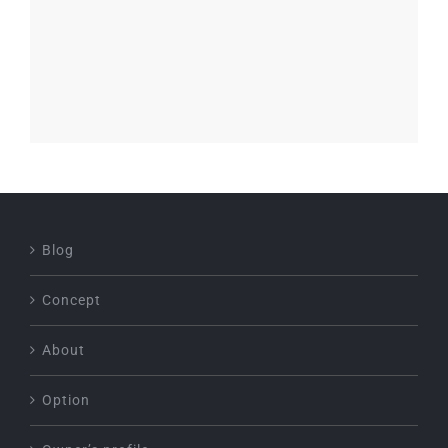
Blog
Concept
About
Option