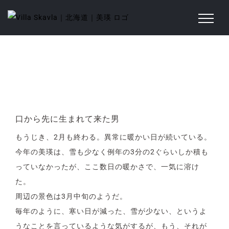
Skip
to
content
口から先に生まれて来た男
View
Larger
口から先に生まれて来た男
Image
もうじき、2月も終わる。異常に暖かい日が続いている。
今年の美瑛は、雪も少なく例年の3分の2ぐらいしか積も
っていなかったが、ここ数日の暖かさで、一気に溶け
た。
周辺の景色は3月中旬のようだ。
毎年のように、寒い日が減った、雪が少ない、というよ
うなことを言っているような気がするが、もう、それが