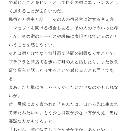
で感じたことをヒントとして自分の宿にエッセンスとし
て加えることが面白いのだ。
民宿だと宿主と話し、その人の宿経営に対する考え方、
コンセプトを聞ける機会もある。その人のそういった考
えが、その宿のサービスや設備に表現されているのだと
いうことを感じやすい。
それは宿だけでなく無計画で時間の制限なくすことで、
ブラブラと商店街を歩いて町の人と話したり、また飲食
店で店主と話したりすることで感じることも同じであ
る。
まあ、ただ単におしゃべりがしたいだけなのかもしれな
いが。
昔、母親によく言われた「あんたは、口から先に生まれ
て来たみたいや。もう少し口数が少ない方がええ。男は
寡黙な方がもてる」と。
『おかん、誰に似てしもたか分かるか、あんたや。』