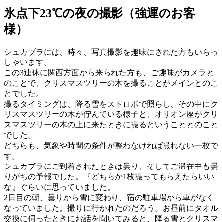
Image
氷点下23℃の夜の撮影（強運のお客
様）
シュカブラには、時々、写真撮影を趣味にされた方もいらっ
しゃいます。
この3連休に関西方面から来られた方も、ご趣味がカメラと
のことで、クリスマスツリーの木を撮ることがメインとのこ
とでした。
撮るタイミングは、降る雪をストロボで照らし、その中にク
リスマスツリーの木が佇んでいる様子と、オリオン座がクリ
スマスツリーの木の上に来たときに撮るということとのこと
でした。
どちらも、気象や時間の条件が整わなければ撮れない一枚で
す。
シュカブラにご到着されたときは曇り、そしてご滞在中も曇
りがちの予報でした。『どちらか1枚撮ってもらえたらいい
な』ぐらいに思っていました。
2日目の朝、曇りから雪に変わり、宿の駐車場から車がなく
なっていました。撮りに行かれたのだろう。お昼前にタオル
交換に伺ったときにお話を聞いてみると、降る雪とクリスマ