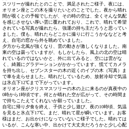
スツリーが撮れたとのことで、満足されたご様子。夜には、
オリオン座とこの木を撮りたいとのことでした。夜から晴れ
間が覗くとの予報でしたが、その時の空は、全くそんな気配
を感じさせない厚い雲に覆われており、これで、晴れて希望
されている写真が撮れたら、強運の持ち主だろうと思ってい
ました。僕も、晴れたらどこかに撮りに行こうかななどと考
え、自宅の窓から外を眺めていました。
夕方から北風が強くなり、雲の動きが激しくなりました。南
東の空は曇っていますが、もしかしたら、風上の北の空は晴
れているのではないかと、外に出てみると、空には雲がな
く、綺麗にグラデーションがかかっています。慌ててカメラ
を持ち出し、セブンスターの木の近くのイブの木（写真）ま
で車を走らせました。晴れだしているため、放射冷却で気温
は氷点下12℃まで下がっています。
オリオン座がクリスマスツリーの木の上に来るのが真夜中の
0時から1時頃です。何とか晴れた空が広がって、その時間ま
で持ちこたえてくれないか願っていました。
自宅に帰り夕食を終え、子供と少し遊び、夜の10時頃、気温
を見ると氷点下17℃。まだ、晴れて星が瞬いています。お客
様はまだ、お出かけになっていないご様子でした。晴れては
いるが、こんな寒い中、出かけて大丈夫だろうかと少し心配