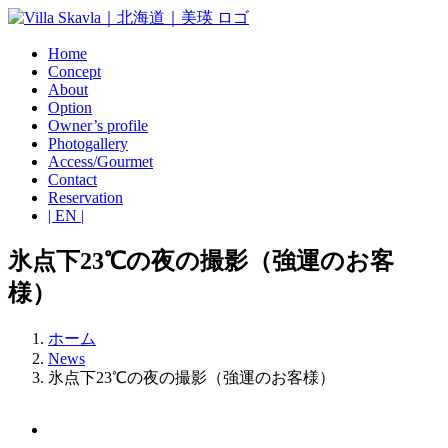
Skip
to
content
Home
Concept
About
Option
Owner’s profile
Photogallery
Access/Gourmet
Contact
Reservation
| EN |
氷点下23℃の夜の撮影（強運のお客
様）
ホーム
News
氷点下23℃の夜の撮影（強運のお客様）
View
Larger